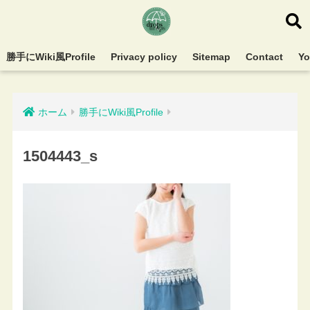
勝手にWiki風Profile
Privacy policy
Sitemap
Contact
Y
ホーム
勝手にWiki風Profile
1504443_s