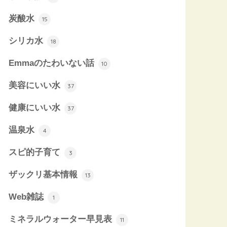
炭酸水
15
シリカ水
18
Emmaのたわいない話
10
美容にいい水
37
健康にいい水
37
温泉水
4
スピ的子育て
3
ザックリ基本情報
13
Web雑誌
1
ミネラルウォーター早見表
11