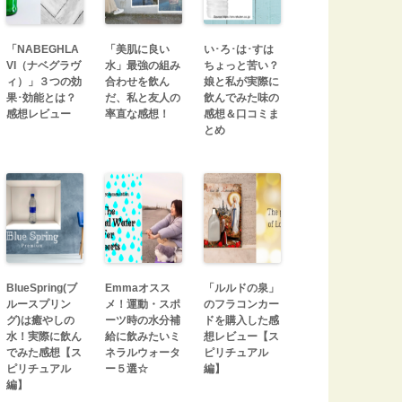
「NABEGHLA
「美肌に良い
い･ろ･は･すは
VI（ナベグラヴ
水」最強の組み
ちょっと苦い？
ィ）」３つの効
合わせを飲ん
娘と私が実際に
果･効能とは？
だ、私と友人の
飲んでみた味の
感想レビュー
率直な感想！
感想＆口コミま
とめ
BlueSpring(ブ
Emmaオスス
「ルルドの泉」
ルースプリン
メ！運動・スポ
のフラコンカー
グ)は癒やしの
ーツ時の水分補
ドを購入した感
水！実際に飲ん
給に飲みたいミ
想レビュー【ス
でみた感想【ス
ネラルウォータ
ピリチュアル
ピリチュアル
ー５選☆
編】
編】