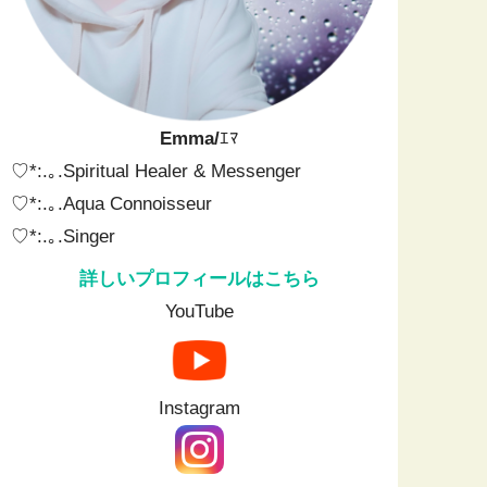
Emma/
ｴﾏ
♡*:.｡.Spiritual Healer & Messenger⁡ ⁡
♡*:.｡.⁡Aqua Connoisseur
♡*:.｡.⁡Singer
詳しいプロフィールはこちら
YouTube
Instagram