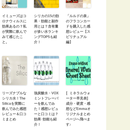
イミューズはコ
シリカの15の効
「ルルドの泉」
ロナウィルスに
果・効能と副作
のフラコンカー
効果あるの？私
用とは？含有量
ドを購入した感
が実際に飲んで
が多い水ランキ
想レビュー【ス
みて感じたこ
ングTOP5も紹
ピリチュアル
と。
介！
編】
リーズナブルな
強炭酸水・VOX
〚ミネラルウォ
シリカ水！The
ミントフレーバ
ーター早見表〛
Silicaを実際に
ーを飲んでみ
成分・硬度・感
飲んでみた感想
た！感想レビュ
想などEmmaオ
レビュー＆口コ
ーと口コミは？
リジナルまとめ
ミまとめ
効果･効能も紹
ページへ飛べま
介！
す♪