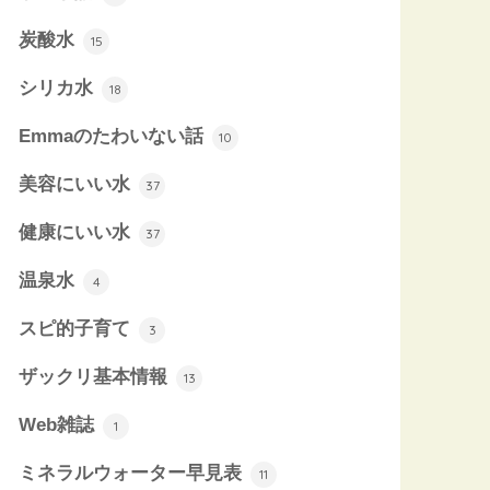
炭酸水
15
シリカ水
18
Emmaのたわいない話
10
美容にいい水
37
健康にいい水
37
温泉水
4
スピ的子育て
3
ザックリ基本情報
13
Web雑誌
1
ミネラルウォーター早見表
11