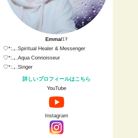
Emma/
ｴﾏ
♡*:.｡.Spiritual Healer & Messenger⁡ ⁡
♡*:.｡.⁡Aqua Connoisseur
♡*:.｡.⁡Singer
詳しいプロフィールはこちら
YouTube
Instagram