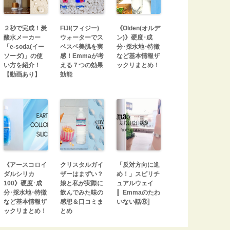
２秒で完成！炭
FIJI(フィジー)
《Olden(オルデ
酸水メーカー
ウォーターでス
ン)》硬度･成
「e-soda(イー
ベスベ美肌を実
分･採水地･特徴
ソーダ)」の使
感！Emmaが考
など基本情報ザ
い方を紹介！
える７つの効果
ックリまとめ！
【動画あり】
効能
《アースコロイ
クリスタルガイ
「反対方向に進
ダルシリカ
ザーはまずい？
め！」スピリチ
100》硬度･成
娘と私が実際に
ュアルウェイ
分･採水地･特徴
飲んでみた味の
〚Emmaのたわ
など基本情報ザ
感想＆口コミま
いない話⑧〛
ックリまとめ！
とめ