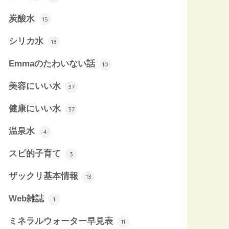
炭酸水
15
シリカ水
18
Emmaのたわいない話
10
美容にいい水
37
健康にいい水
37
温泉水
4
スピ的子育て
3
ザックリ基本情報
13
Web雑誌
1
ミネラルウォーター早見表
11