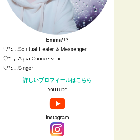
Emma/
ｴﾏ
♡*:.｡.Spiritual Healer & Messenger⁡ ⁡
♡*:.｡.⁡Aqua Connoisseur
♡*:.｡.⁡Singer
詳しいプロフィールはこちら
YouTube
Instagram