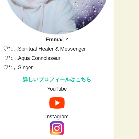
Emma/
ｴﾏ
♡*:.｡.Spiritual Healer & Messenger⁡ ⁡
♡*:.｡.⁡Aqua Connoisseur
♡*:.｡.⁡Singer
詳しいプロフィールはこちら
YouTube
Instagram