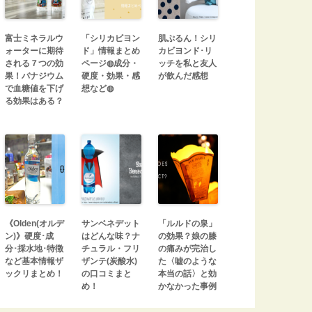
富士ミネラルウ
「シリカビヨン
肌ぷるん！シリ
ォーターに期待
ド」情報まとめ
カビヨンド･リ
される７つの効
ページ◍成分・
ッチを私と友人
果！バナジウム
硬度・効果・感
が飲んだ感想
で血糖値を下げ
想など◍
る効果はある？
《Olden(オルデ
サンベネデット
「ルルドの泉」
ン)》硬度･成
はどんな味？ナ
の効果？娘の膝
分･採水地･特徴
チュラル・フリ
の痛みが完治し
など基本情報ザ
ザンテ(炭酸水)
た〈嘘のような
ックリまとめ！
の口コミまと
本当の話〉と効
め！
かなかった事例