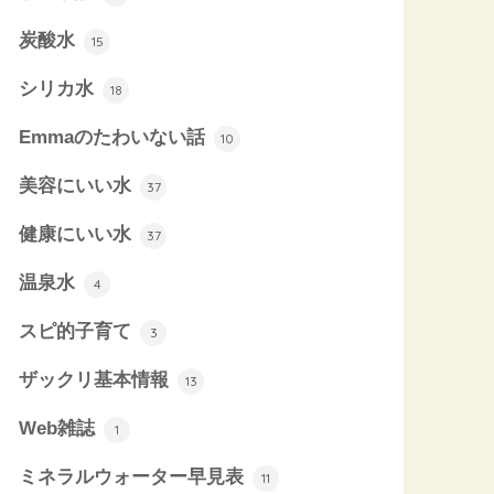
炭酸水
15
シリカ水
18
Emmaのたわいない話
10
美容にいい水
37
健康にいい水
37
温泉水
4
スピ的子育て
3
ザックリ基本情報
13
Web雑誌
1
ミネラルウォーター早見表
11